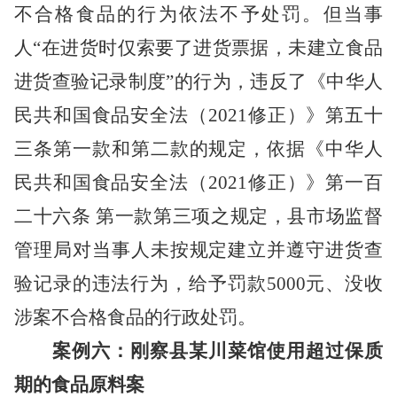
不合格食品的行为
依法
不予处罚
。
但当事
人
“在进货时仅索要了进货票据，未建立食品
进货查验记录制度
”
的行为，
违反了
《中华人
民共和国食品安全法
（
2021修正
）
》第五十
三条第一款
和
第二款
的规定
，
依据
《中华人
民共和国食品安全法
（
2021修正
）
》第一百
二十六条 第一款第三项
之规定，
县市场监督
管理局对当事人
未按规定建立并遵守进货查
验记录
的违法行为
，给予罚款
5000元、没收
涉案不合格食品的行政处罚。
案例六：刚察县某川菜馆使用超过保质
期的食品原料案