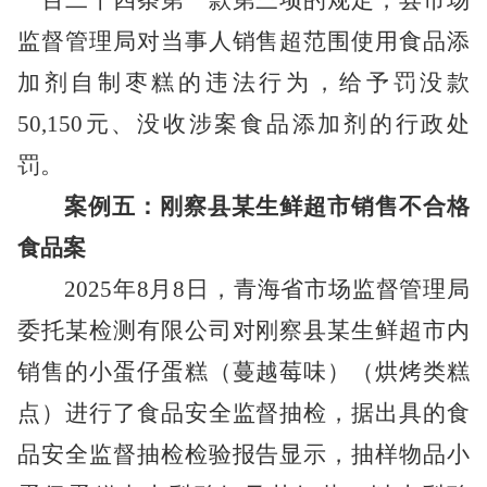
一百二十四条第一款第三项
的规定，
县市场
监督管理局对当事人
销售
超范围使用食品添
加剂自制枣糕
的违法行为
，给予罚没款
50,150
元、没收
涉案食品
添加剂的行政处
罚。
案例五：刚察县某生鲜超市销售不合格
食品案
2025年8月8日，青海省市场监督管理局
委托
某
检测有限公司对刚察县
某
生鲜超市内
销售的小蛋仔蛋糕（蔓越莓味）（烘烤类糕
点）进行了食品安全监督抽检
，
据
出具的食
品安全监督抽检检验报告
显示，
抽样物品
小