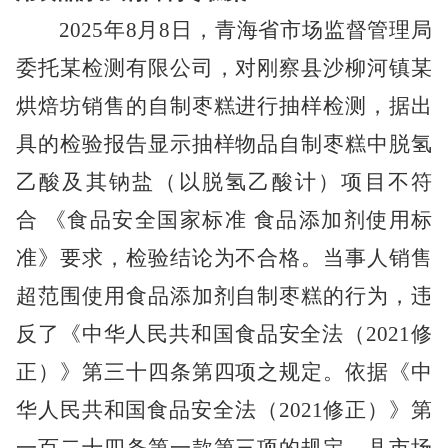
2025年8月8日，青海省市场监督管理局
委托
某
检测有限公司，对刚察县沙柳河镇
某
烘焙坊销售的自制枣糕进行抽样检测
，
据
出
具的检验报告显示抽样物品自制枣糕
中脱氢
乙酸及其钠盐（以脱氢乙酸计）项目不符
合
《食品安全国家标准 食品添加剂使用标
准》要求，检验结论为不合格。
当事人
销售
超范围使用食品添加剂自制枣糕
的行为，违
反了
《中华人民共和国食品安全法
（
2021修
正
）
》第三十四条第四项
之规定
。
依据
《中
华人民共和国食品安全法
（
2021修正
）
》第