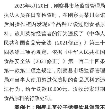
2025年8月20日，刚察县市场监督管理局
执法人员在日常检查时，
在
刚察县
某
川菜馆
后厨操作柜内发现
6个品种17袋
过期食品
原
料
。
该川菜馆经营者的行为
违反了
《中华人
民共和国食品安全法
（
2021修正
）
》第三十
四条第三项的规定
。
依据
《中华人民共和国
食品安全法
（
2021修正
）
》第一百二十四条
第一款第二项
之规定，
刚察县市场监督管理
局对当事人使用超过保质期的食品原料的违
法行为，给予罚款
10,000
元、没收涉案过期
食品原料的行政处罚。
案例七：刚察县某饺子馆餐饮具消毒不