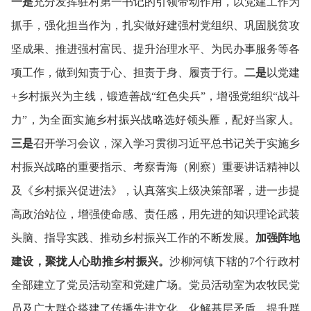
一是
充分发挥驻村第一书记的引领带动作用，以党建工作为
抓手，强化担当作为，扎实做好建强村党组织、巩固脱贫攻
坚成果、推进强村富民、提升治理水平、为民办事服务等各
项工作，做到知责于心、担责于身、履责于行。
二是
以党建
+乡村振兴为主线，锻造善战“红色尖兵”，增强党组织“战斗
力”，为全面实施乡村振兴战略选好领头雁，配好当家人。
三是
召开学习会议，深入学习贯彻习近平总书记关于实施乡
村振兴战略的重要指示、考察青海（刚察）重要讲话精神以
及《乡村振兴促进法》，认真落实上级决策部署，进一步提
高政治站位，增强使命感、责任感，用先进的知识理论武装
头脑、指导实践、推动乡村振兴工作的不断发展。
加强阵地
建设，聚拢人心助推乡村振兴。
沙柳河镇下辖的7个行政村
全部建立了党员活动室和党建广场。
党员活动室为农牧民党
员及广大群众搭建了传播先进文化、化解基层矛盾、提升群