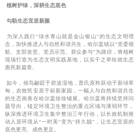
植树护绿，深耕生态底色
勾勒生态宜居新颜
为深入践行“绿水青山就是金山银山”的生态文明理
念，加快推进人与自然和谐共生，哈尔盖镇以“党委领
航、支部攻坚、党员示范、群众参与”为路径，将植树
现场打造为生态文明实践基地，以实干之举绘就生态
惠民新篇章。
如今，候鸟翩跹于碧波湿地，普氏原羚跃动于新绿草
甸，农牧民安居于崭新家园，一幅人与自然和谐共生
的生态画卷在哈尔盖徐徐铺展。哈尔盖将持续坚持问
题导向，锚定环境卫生整治的重点区域与薄弱环节，
纵深推进环境卫生集中整治三年行动，以长效机制推
动人居环境从“一时美”变为“持久靓”，让生态宜居的
底色更亮、成色更足。