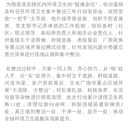
为彻底攻克辖区内环境卫生的“疑难杂症”，哈尔盖镇
及时召开环境卫生集中整治三年行动安排会，按照党
政“一把手”主导抓、包片领导督促抓、包村干部直接
抓、党支部书记具体抓的工作机制，组织各村（社
区）联点领导、各站所负责人和相关企业责任人，针
对集镇主干道两侧、村级道路、房前屋后、厂房死角
等重点区域开展拉网式排查，针对发现问题分类建立
责任清单进行现场认领和集中整治。
在整治过程中，大家一同上阵、齐心协力，从“细”处
入手、往“实”处用力，集中对主干道路、村组道路、
河道沟渠、农户房前屋后、文化广场等重点区域开
展“大清除、大整治”，对乱堆乱放、枯枝杂草、生活
垃圾等杂物进行彻底清理。此次行动累计清理卫生死
角12处，清理垃圾80余吨，拆除违规搭建彩钢房2
处，真正做到整治一处、干净一处、提升一处，推动
全镇环境卫生面貌实现新提升。