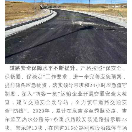
道路安全保障水平不断提升。
严格按照“保安全、
保畅通、保稳定”工作要求，进一步完善应急预案，
提前储备应急物资，落实领导带班和24小时应急值守
制度，深入“两客一危”运输企业开展交通安全大检
查，建立交通安全劝导站，全力筑牢道路交通安
全“防线”。2023年，累计在泉吉乡至秀脑公路、吉
尔孟至热水公路等7条重点路段安装道路指示牌23
块、警示牌13块，在国道315公路刚察段沿线停车场