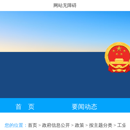
网站无障碍
首 页
要闻动态
藏语专栏
您的位置：
首页
> 政府信息公开
> 政策
> 按主题分类
> 工业