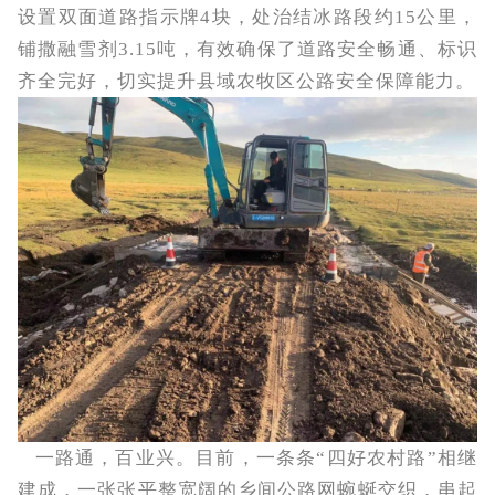
设置双面道路指示牌4块，处治结冰路段约15公里，
铺撒融雪剂3.15吨，有效确保了道路安全畅通、标识
齐全完好，切实提升县域农牧区公路安全保障能力。
一路通，百业兴。目前，一条条“四好农村路”相继
建成，一张张平整宽阔的乡间公路网蜿蜒交织，串起