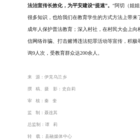
法治宣传长效化，为平安建设“提速”。
“阿切（姐
很多知识，也给我们在教育学生的方式方法上带来
成年人保护普法教育；深入村社，在村民大会上向
信网络诈骗、打击赌博违法犯罪活动等宣传，积极举
询9人次，受教育群众达200余人。
来 源：
伊克乌兰乡
撰 稿、
摄 影：史自莉
审 核：秦 奎
监 制：聂连其
总监制：谭 莉
转
载：县融媒体中心