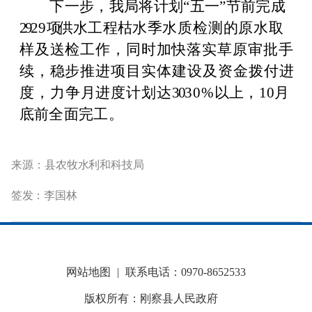
下一步，我局将计划
“五一”节前完成
29
29
项
供水工程枯水季
水质检测的原水取
样及送检工作，同时加快落实草原审批手
续，
稳步推进项目实体建设及资金拨付进
度，力争月进度计划达
30
30%
以上
，
10
月
底前全面完工。
来源：
县农牧水利和科技局
签发：李国林
网站地图
|
联系电话：0970-8652533
版权所有：刚察县人民政府