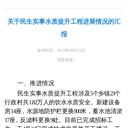
关于民生实事水质提升工程进展情况的汇
报
发布时间：2025年04月25日
消息来源：
一、推进情况
民生实事水质提升工程涉及
5
个
乡镇
23
个
行政村共
1.82
万
人的饮水水质安全。新建设备
房
14
座
，水源地防护栏更换
900
米，
蓄水池
清淤
17
座
，反滤料更换
9
处。
目前已完成招标工