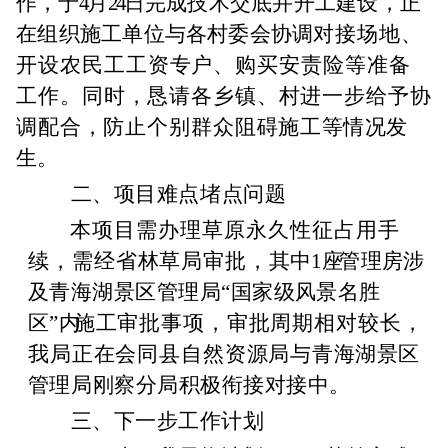
作，
于
4
月
24
日完成技术交底并开工建设，正
在组织施工单位
与各村委会
协调
对接场地、
开设农民工工资专户、购买安责险等准备
工作。
同时，恳请各乡镇、村进一步给予协
调配合，防止个别群众阻碍
施工
等情况发
生。
二、项目难点堵点问题
本项目需办理草原永久性征占用手
续，需经
省林草局审批，
其中
1
座
管理房涉
及青海湖景区管理局
“
国家级风景名胜
区
”
内
施工审批事项，审批周期相对较长，
我局正在会同县自然资源局
与
青海湖景区
管理局刚察分局积极衔接对接中。
三、下一步工作计划